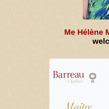
Me Hélène M
wel