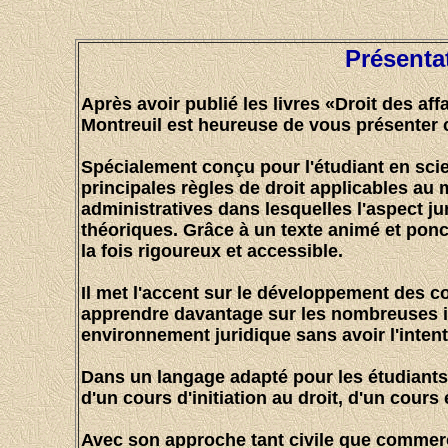
Présentat
Après avoir publié les livres «Droit des aff
Montreuil est heureuse de vous présenter 
Spécialement conçu pour l'étudiant en scien
principales règles de droit applicables au mo
administratives dans lesquelles l'aspect ju
théoriques. Grâce à un texte animé et ponct
la fois rigoureux et accessible.
Il met l'accent sur le développement des c
apprendre davantage sur les nombreuses imp
environnement juridique sans avoir l'intent
Dans un langage adapté pour les étudiants,
d'un cours d'initiation au droit, d'un cour
Avec son approche tant civile que commercial