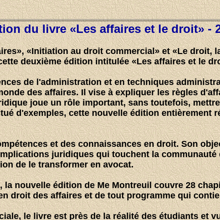
ion du livre «Les affaires et le droit» - 
aires», «Initiation au droit commercial» et «Le droit, 
cette
deuxième édition intitulée «Les affaires et le dro
ces de l'administration et en techniques administrat
nde des affaires. Il vise à expliquer les règles d'aff
ridique joue un rôle important, sans toutefois, mett
ué d'exemples, cette nouvelle édition entièrement ré
ompétences et des connaissances en droit. Son object
lications juridiques qui touchent la communauté des 
ion de le transformer en avocat.
 la nouvelle édition de Me Montreuil couvre 28 chapi
s en droit des affaires et de tout programme qui conti
e, le livre est près de la réalité des étudiants et v