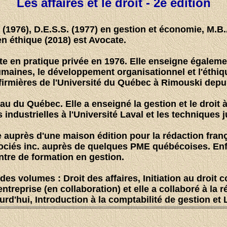
Les affaires et le droit - 2e édition
 (1976), D.E.S.S. (1977) en gestion et économie, M.B.
n éthique (2018) est Avocate.
n pratique privée en 1976. Elle enseigne également le
aines, le développement organisationnel et l'éthiq
firmières de l'Université du Québec à Rimouski depu
au du Québec. Elle a enseigné la gestion et le droit 
 industrielles à l'Université Laval et les techniques
yste auprès d'une maison édition pour la rédaction fra
ciés inc. auprès de quelques PME québécoises. Enfin,
ntre de formation en gestion.
s volumes : Droit des affaires, Initiation au droit c
ntreprise (en collaboration) et elle a collaboré à la 
urd'hui, Introduction à la comptabilité de gestion et 