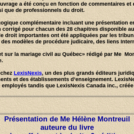
uvrage a été conçu en fonction de commentaires et 
i que de professionnels du droit.
gogique complémentaire incluant une présentation 
un corrigé pour chacun des 28 chapitres
disponible au
droit importantes ont été appliquées par les tribuna
des modèles de procédure judicaire, des liens Interne
 sur la mariage civil au Québec» rédigé par Me Mona
e.
é chez
LexisNexis
, un des plus grands éditeurs jurid
ments et des établissements d’enseignement. LexisN
00 employés tandis que LexisNexis Canada inc., créé
Présentation de Me Hélène Montreuil
auteure du livre